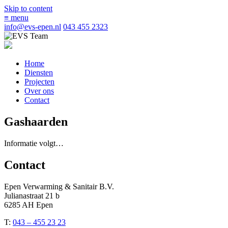
Skip to content
≡
menu
info@evs-epen.nl
043 455 2323
Home
Diensten
Projecten
Over ons
Contact
Gashaarden
Informatie volgt…
Contact
Epen Verwarming & Sanitair B.V.
Julianastraat 21 b
6285 AH Epen
T:
043 – 455 23 23